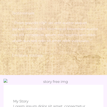
Testimonials
“ Proin gravida nibh vel velit auctor aliquet
aenean sollicitudin, lorem quis bibendum auctor
nisi elit consequat ipsum, nec sagittis sem nibh
id elit duis sed odio sit amet nibh vulputate. ”
Christine Walters
My Story
Lorem ipsum dolor sit amet, consectetur