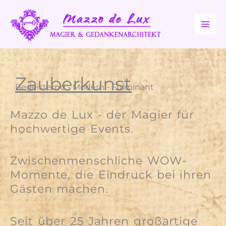
Zum
Inhalt
springen
Zauberkunst
Begeisternd - Modern - Fulminant
Mazzo de Lux - der Magier für
hochwertige Events.
Zwischenmenschliche WOW-
Momente, die Eindruck bei ihren
Gästen machen.
Seit über 25 Jahren großartige